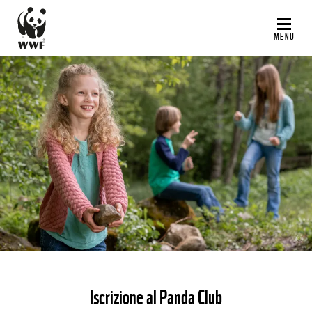
Salta
al
MENU
contenuto
principale
©
Iscrizione al Panda Club