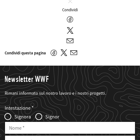
Chiudi
Condividi
Facebook
Twitter
E-
mail
Twitter
Facebook
Condividi questa pagina
E-
mail
Newsletter WWF
Rimani informato sul nostro lavoro e i nostri progetti.
Web2Case
Fieldset
anrede_name
Intestazione
Infofelder
Signora
Signor
Nome