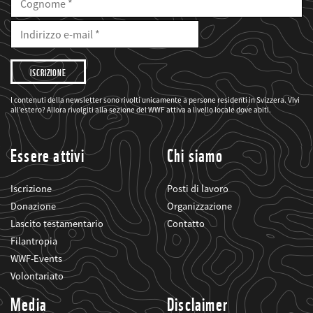
Cognome
E-
Mail
Indirizzo
e-
mail
Desidero
che
il
WWF
mi
I contenuti della newsletter sono rivolti unicamente a persone residenti in Svizzera. Vivi
informi
all’estero? Allora rivolgiti alla sezione del WWF attiva a livello locale dove abiti.
sui
suoi
progetti
Essere attivi
Chi siamo
Iscrizione
Posti di lavoro
Donazione
Organizzazione
Lascito testamentario
Contatto
Filantropia
WWF-Events
Volontariato
Media
Disclaimer