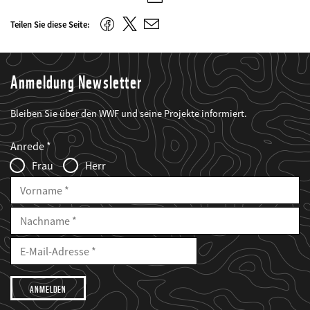
E-
Mail
Twitter
Facebook
Teilen Sie diese Seite:
E-
Mail
Anmeldung Newsletter
Bleiben Sie über den WWF und seine Projekte informiert.
Web2Case
Fieldset
anrede_name
Anrede
Infofelder
Frau
Herr
Vorname
Nachname
E-
Mailadresse
E-
Mail
Adresse
Ich
möchte,
dass
der