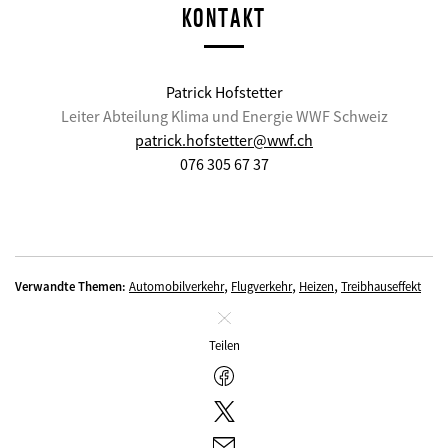
KONTAKT
Patrick Hofstetter
Leiter Abteilung Klima und Energie WWF Schweiz
patrick.hofstetter@wwf.ch
076 305 67 37
,
,
,
Verwandte Themen:
Automobilverkehr
Flugverkehr
Heizen
Treibhauseffekt
Schliessen
Teilen
Facebook
Twitter