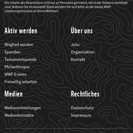
WWF
Die Inhalte des Newsletters sind nur an Personen gerichtet, die in der Schweiz wohnhaft
mich
sind. Wohnen Sie im Ausland? Dann wenden Sie sich bitte an die lokale WWF-
über
seine
Länderorganisation an Ihrem Wohnort.
Projekte
informiert.
Aktiv werden
Über uns
Mitglied werden
Jobs
Spenden
Organisation
Testamentspende
Kontakt
Philanthropie
WWF-Events
Freiwillig arbeiten
Medien
Rechtliches
Medienmitteilungen
Datenschutz
Medienkontakte
Impressum