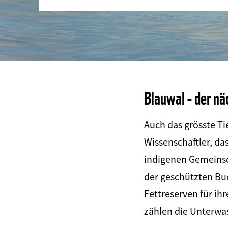
Blauwal - der nä
Auch das grösste Ti
Wissenschaftler, da
indigenen Gemeinsc
der geschützten Buc
Fettreserven für ih
zählen die Unterwas