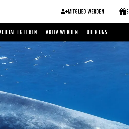
MITGLIED WERDEN
S
ACHHALTIG LEBEN
AKTIV WERDEN
ÜBER UNS