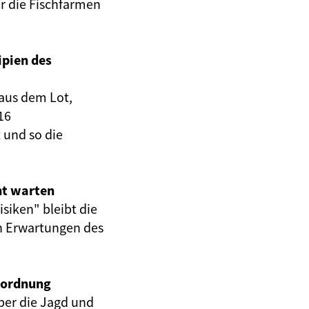
ür die Fischfarmen
ipien des
 aus dem Lot,
16
 und so die
ht warten
iken" bleibt die
n Erwartungen des
rordnung
ber die Jagd und