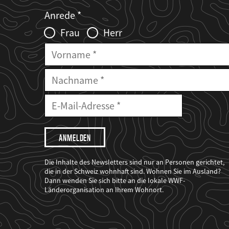
Web2Case
Fieldset
anrede_name
Anrede
Infofelder
Frau
Herr
Vorname
Nachname
E-
Mailadresse
E-
Mail
Adresse
Ich
möchte,
dass
der
WWF
Die Inhalte des Newsletters sind nur an Personen gerichtet,
mich
die in der Schweiz wohnhaft sind. Wohnen Sie im Ausland?
über
Dann wenden Sie sich bitte an die lokale WWF-
seine
Projekte
Länderorganisation an Ihrem Wohnort.
informiert.