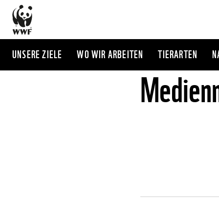
Direkt
zum
Inhalt
UNSERE ZIELE
WO WIR ARBEITEN
TIERARTEN
N
Medienm