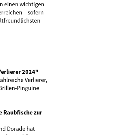
 einen wichtigen
erreichen – sofern
tfreundlichsten
erlierer 2024"
hlreiche Verlierer,
Brillen-Pinguine
e Raubfische zur
und Dorade hat