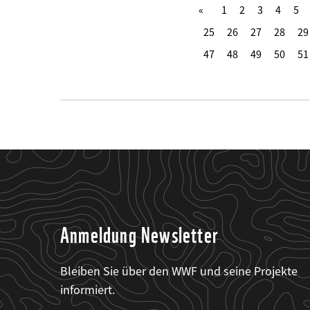
1
2
3
4
5
25
26
27
28
29
47
48
49
50
51
Anmeldung Newsletter
Bleiben Sie über den WWF und seine Projekte
informiert.