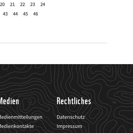
20
21
22
23
24
43
44
45
46
Medien
Rechtliches
edienmitteilungen
Datenschutz
edienkontakte
Impressum