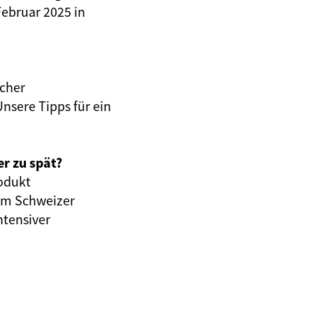
Februar 2025 in
lcher
nsere Tipps für ein
r zu spät?
odukt
 im Schweizer
ntensiver