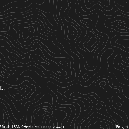
n.
 Zürich, IBAN CH6600700110000204481
Folgen 