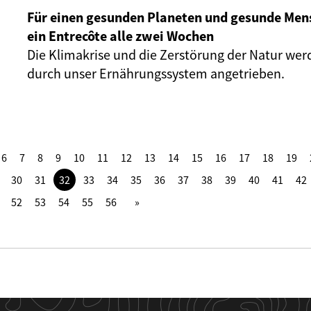
Für einen gesunden Planeten und gesunde Me
ein Entrecôte alle zwei Wochen
Die Klimakrise und die Zerstörung der Natur we
durch unser Ernährungssystem angetrieben.
6
7
8
9
10
11
12
13
14
15
16
17
18
19
30
31
32
33
34
35
36
37
38
39
40
41
42
52
53
54
55
56