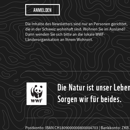
Ich
möchte,
dass
der
WWF
Die Inhalte des Newsletters sind nur an Personen gerichtet,
mich
die in der Schweiz wohnhaft sind. Wohnen Sie im Ausland?
über
Dann wenden Sie sich bitte an die lokale WWF-
seine
Projekte
Länderorganisation an Ihrem Wohnort.
informiert.
Die Natur ist unser Lebe
Sorgen wir für beides.
Postkonto: IBAN CH1809000000800004703 | Bankkonto: ZKB