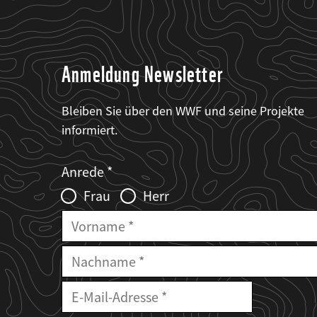
Anmeldung Newsletter
Bleiben Sie über den WWF und seine Projekte
informiert.
Web2Case
Fieldset
anrede_name
Anrede
Infofelder
Frau
Herr
Vorname
Nachname
E-
Mailadresse
E-
Mail
Adresse