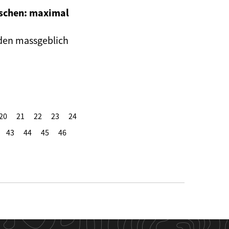
nschen: maximal
rden massgeblich
20
21
22
23
24
43
44
45
46