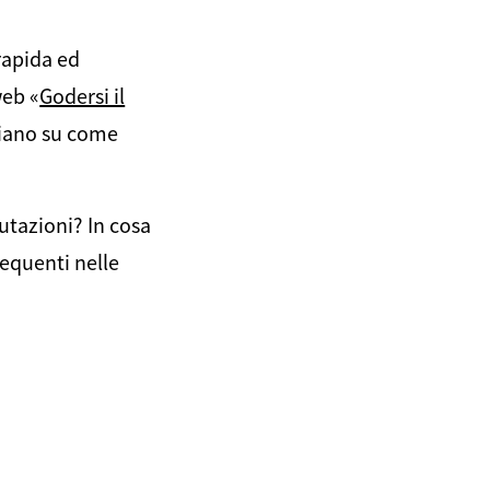
rapida ed
web «
Godersi il
idiano su come
utazioni? In cosa
requenti nelle