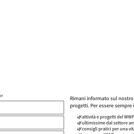
or
Rimani informato sul nostro 
FIELDSET
progetti. Per essere sempre 
attività e progetti del WW
ultimissime dal settore a
consigli pratici per una vi