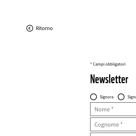
Ritorno
* Campi obbligatori
Newsletter
Personal
Intestazione
Signora
Sign
Data
FIELDSET
Nome
Cognome