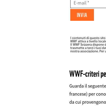
E-
Mail
Datenschutz
fieldset
I contenuti di questo sito 
WWF attiva a livello local
FIELDSET
Il WWF Svizzera dispone d
trasmette a terzi i tuoi da
nostra associazione. Per 
Web2Case
Infofelder
WWF-criteri pes
Guarda il seguente 
francese) per conos
da cui provengono 