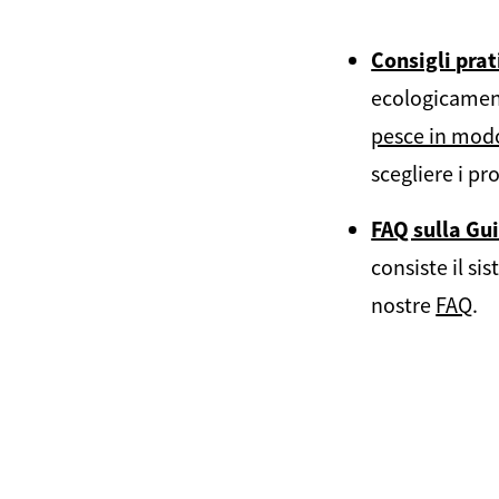
Consigli prat
ecologicament
pesce in mod
scegliere i pr
FAQ sulla Gui
consiste il si
nostre
FAQ
.