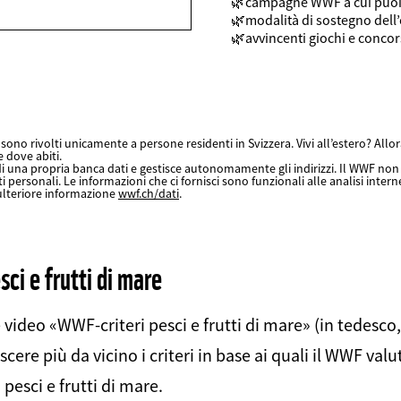
campagne WWF a cui puoi
modalità di sostegno del
avvincenti giochi e concor
sono rivolti unicamente a persone residenti in Svizzera. Vivi all’estero? Allora
e dove abiti.
i una propria banca dati e gestisce autonomamente gli indirizzi. Il WWF non c
ti personali. Le informazioni che ci fornisci sono funzionali alle analisi interne
ulteriore informazione
wwf.ch/dati
.
ci e frutti di mare
video «WWF-criteri pesci e frutti di mare» (in tedesco,
cere più da vicino i criteri in base ai quali il WWF valut
pesci e frutti di mare.