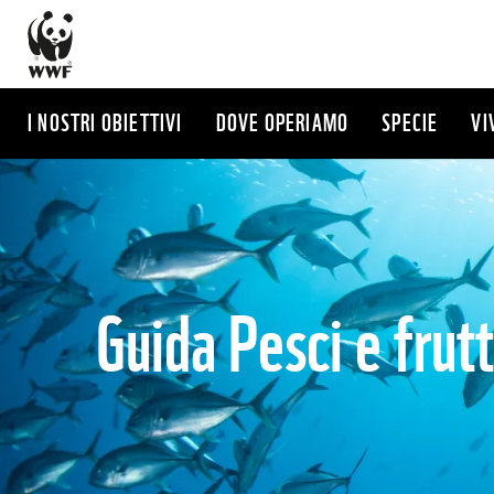
Salta
al
contenuto
principale
I NOSTRI OBIETTIVI
DOVE OPERIAMO
SPECIE
VI
Guida Pesci e frutt