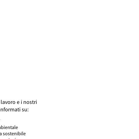
lavoro e i nostri
informati su:
F
mbientale
ta sostenibile