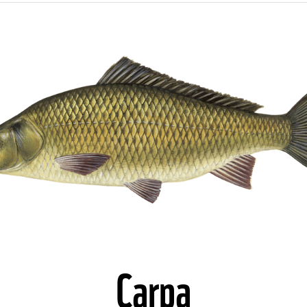
©
Carpa