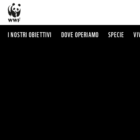
Salta
al
contenuto
principale
I NOSTRI OBIETTIVI
DOVE OPERIAMO
SPECIE
VI