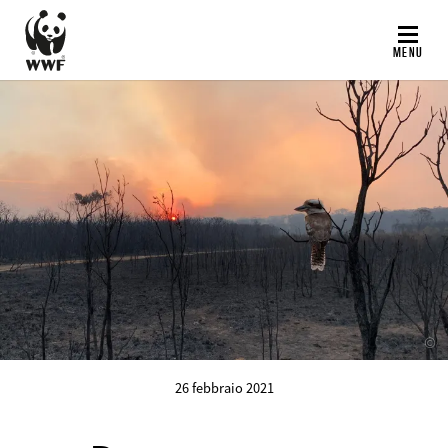
Salta
al
MENU
contenuto
principale
©
26 febbraio 2021