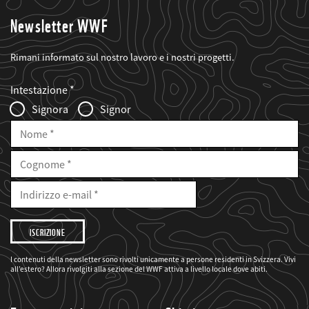
Newsletter WWF
Rimani informato sul nostro lavoro e i nostri progetti.
Web2Case
Fieldset
anrede_name
Intestazione
Infofelder
Signora
Signor
Nome
Cognome
E-
Mail
Indirizzo
e-
mail
Desidero
che
il
WWF
mi
I contenuti della newsletter sono rivolti unicamente a persone residenti in Svizzera. Vivi
informi
all’estero? Allora rivolgiti alla sezione del WWF attiva a livello locale dove abiti.
sui
suoi
progetti