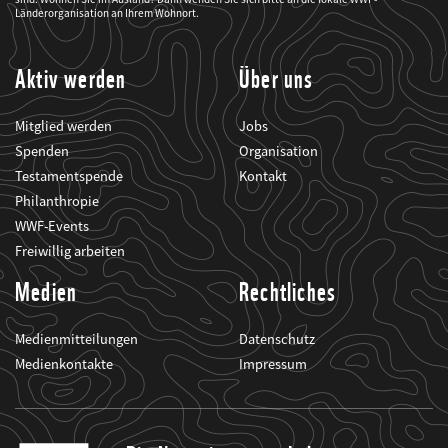
über
seine
Länderorganisation an Ihrem Wohnort.
Projekte
informiert.
Aktiv werden
Über uns
Mitglied werden
Jobs
Spenden
Organisation
Testamentspende
Kontakt
Philanthropie
WWF-Events
Freiwillig arbeiten
Medien
Rechtliches
Medienmitteilungen
Datenschutz
Medienkontakte
Impressum