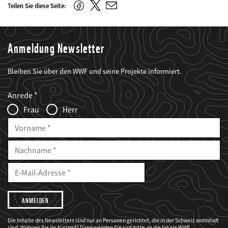
Twitter
Facebook
Teilen Sie diese Seite:
E-
Mail
Anmeldung Newsletter
Bleiben Sie über den WWF und seine Projekte informiert.
Web2Case
Fieldset
anrede_name
Anrede
Infofelder
Frau
Herr
Vorname
Nachname
E-
Mailadresse
E-
Mail
Adresse
Ich
möchte,
dass
der
WWF
Die Inhalte des Newsletters sind nur an Personen gerichtet, die in der Schweiz wohnhaft
mich
sind. Wohnen Sie im Ausland? Dann wenden Sie sich bitte an die lokale WWF-