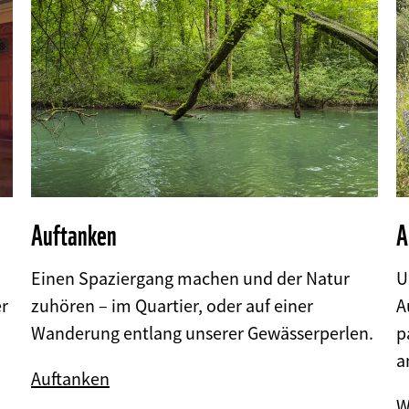
Auftanken
A
Einen Spaziergang machen und der Natur
U
er
zuhören – im Quartier, oder auf einer
A
Wanderung entlang unserer Gewässerperlen.
p
a
©
©
Auftanken
W