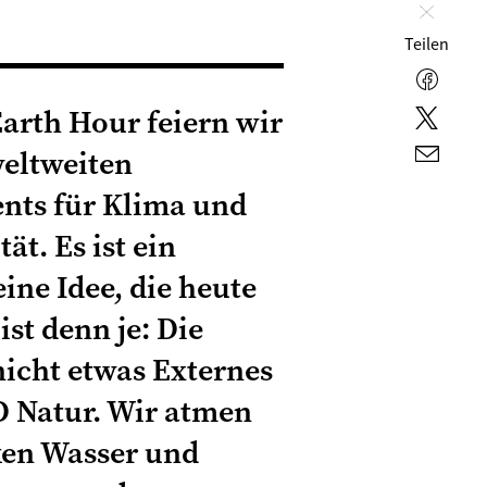
Schlie
Teilen
Faceb
Earth Hour feiern wir
Twitte
weltweiten
E-
Mail
nts für Klima und
tät. Es ist ein
eine Idee, die heute
ist denn je: Die
nicht etwas Externes
D Natur. Wir atmen
nken Wasser und