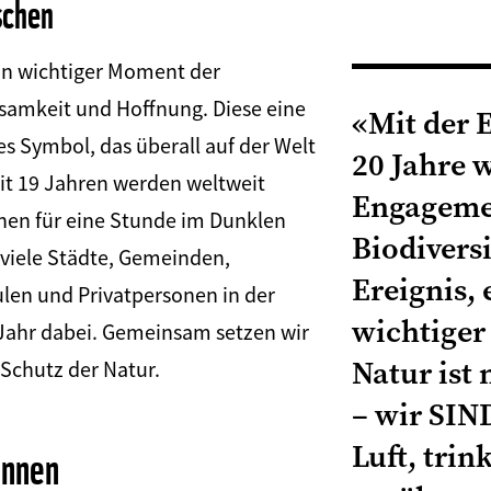
schen
ein wichtiger Moment der
nsamkeit und Hoffnung. Diese eine
«Mit der 
es Symbol, das überall auf der Welt
20 Jahre 
it 19 Jahren werden weltweit
Engageme
en für eine Stunde im Dunklen
Biodiversi
 viele Städte, Gemeinden,
Ereignis, 
en und Privatpersonen in der
wichtiger 
 Jahr dabei. Gemeinsam setzen wir
 Schutz der Natur.
Natur ist 
– wir SIN
Luft, tri
önnen