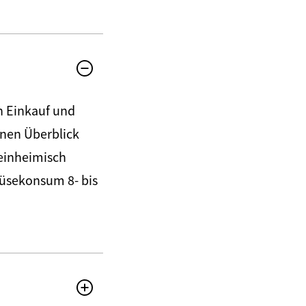
n Einkauf und
inen Überblick
 einheimisch
müsekonsum 8- bis