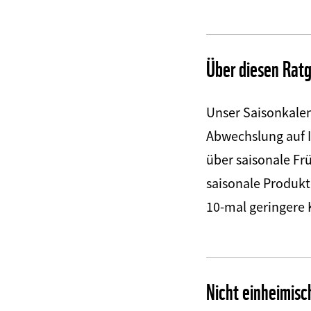
Web2Case
Infofelder
Über diesen Rat
Unser Saisonkalen
Abwechslung auf I
über saisonale Fr
saisonale Produkt
10-mal geringere 
Nicht einheimis