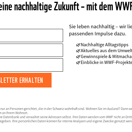
n eine nachhaltige Zukunft – mit dem W
Sie leben nachhaltig – wir li
FIELDSET
passenden Impulse dazu.
Nachhaltige Alltagstipps
Aktuelles aus dem Umwel
Gewinnspiele & Mitmacha
Einblicke in WWF-Projekt
 nur an Personen gerichtet, die in der Schweiz wohnhaft sind. Wohnen Sie im Ausland? Dann we
n an Ihrem Wohnort.
e Datenbank und verwaltet seine Adressen selbst. Ihre Daten werden vom WWF nicht an Dritt
gegeben. Ihre persönlichen Daten können für interne Analysen und eigene Zwecke genutzt we