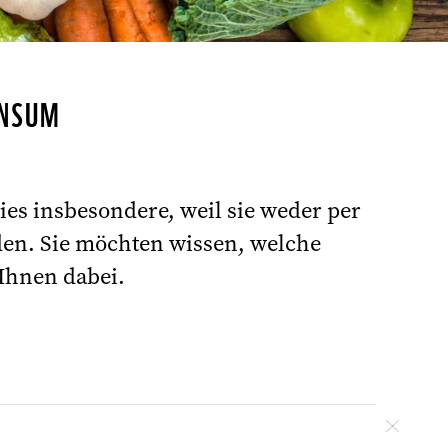
ONSUM
ies insbesondere, weil sie weder per
den. Sie möchten wissen, welche
©
Ihnen dabei.
Schlie