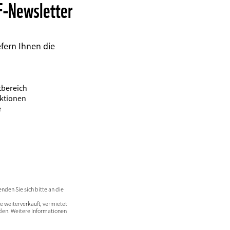
WF-Newsletter
efern Ihnen die
tbereich
ktionen
e
nden Sie sich bitte an die
e weiterverkauft, vermietet
rden. Weitere Informationen