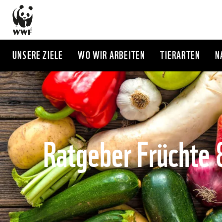
Direkt
zum
Inhalt
UNSERE ZIELE
WO WIR ARBEITEN
TIERARTEN
N
Ratgeber Früchte