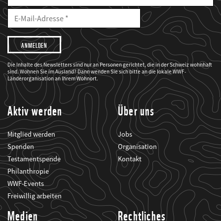
E-
Mailadresse
E-
Mail
Adresse
Ich
möchte,
dass
der
WWF
Die Inhalte des Newsletters sind nur an Personen gerichtet, die in der Schweiz wohnhaft
mich
sind. Wohnen Sie im Ausland? Dann wenden Sie sich bitte an die lokale WWF-
über
seine
Länderorganisation an Ihrem Wohnort.
Projekte
informiert.
Aktiv werden
Über uns
Mitglied werden
Jobs
Spenden
Organisation
Testamentspende
Kontakt
Philanthropie
WWF-Events
Freiwillig arbeiten
Medien
Rechtliches