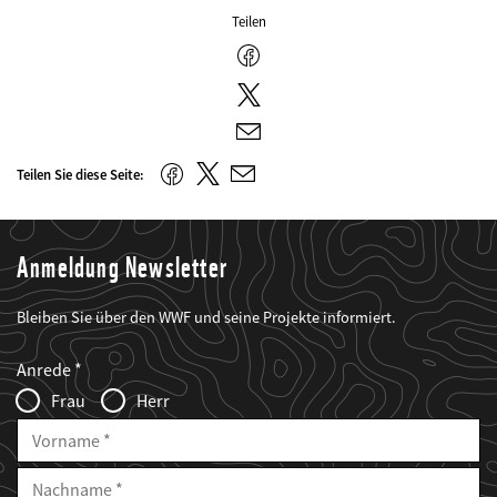
Teilen
Facebook
Twitter
E-
Mail
Twitter
Facebook
Teilen Sie diese Seite:
E-
Mail
Anmeldung Newsletter
Bleiben Sie über den WWF und seine Projekte informiert.
Web2Case
Fieldset
anrede_name
Anrede
Infofelder
Frau
Herr
Vorname
Nachname