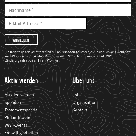
Nachname
E-
Mailadresse
E-
Mail
Adresse
Ich
möchte,
dass
der
WWF
Die Inhalte des Newsletters sind nur an Personen gerichtet, die in der Schweiz wohnhaft
mich
sind. Wohnen Sie im Ausland? Dann wenden Sie sich bitte an die lokale WWF-
über
seine
Länderorganisation an Ihrem Wohnort.
Projekte
informiert.
Aktiv werden
Über uns
Mitglied werden
Jobs
Spenden
Organisation
Testamentspende
Kontakt
Philanthropie
WWF-Events
Freiwillig arbeiten