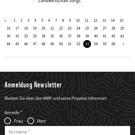
Landwirtschaft sorgt.
1
2
3
4
5
6
7
8
9
10
11
12
13
14
15
16
17
18
19
20
21
22
23
24
25
26
27
28
29
30
31
32
33
34
35
36
37
38
39
40
41
42
43
44
45
46
47
48
49
50
51
52
53
54
55
56
Anmeldung Newsletter
Bleiben Sie über den WWF und seine Projekte informiert.
Web2Case
Fieldset
anrede_name
Anrede
Infofelder
Frau
Herr
Vorname