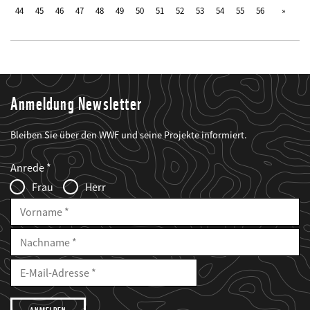
44
45
46
47
48
49
50
51
52
53
54
55
56
Anmeldung Newsletter
Bleiben Sie über den WWF und seine Projekte informiert.
Web2Case
Fieldset
anrede_name
Anrede
Infofelder
Frau
Herr
Vorname
Nachname
E-
Mailadresse
E-
Mail
Adresse
Ich