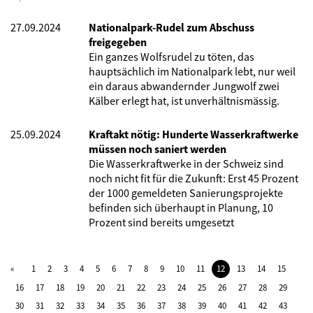
27.09.2024
Nationalpark-Rudel zum Abschuss
freigegeben
Ein ganzes Wolfsrudel zu töten, das
hauptsächlich im Nationalpark lebt, nur weil
ein daraus abwandernder Jungwolf zwei
Kälber erlegt hat, ist unverhältnismässig.
25.09.2024
Kraftakt nötig: Hunderte Wasserkraftwerke
müssen noch saniert werden
Die Wasserkraftwerke in der Schweiz sind
noch nicht fit für die Zukunft: Erst 45 Prozent
der 1000 gemeldeten Sanierungsprojekte
befinden sich überhaupt in Planung, 10
Prozent sind bereits umgesetzt
1
2
3
4
5
6
7
8
9
10
11
12
13
14
15
16
17
18
19
20
21
22
23
24
25
26
27
28
29
30
31
32
33
34
35
36
37
38
39
40
41
42
43