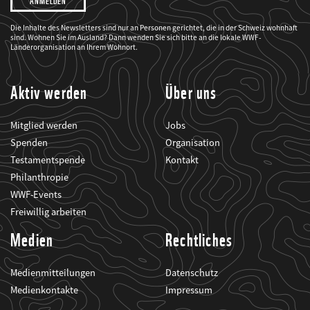
möchte,
dass
der
WWF
Die Inhalte des Newsletters sind nur an Personen gerichtet, die in der Schweiz wohnhaft
mich
sind. Wohnen Sie im Ausland? Dann wenden Sie sich bitte an die lokale WWF-
über
seine
Länderorganisation an Ihrem Wohnort.
Projekte
informiert.
Aktiv werden
Über uns
Mitglied werden
Jobs
Spenden
Organisation
Testamentspende
Kontakt
Philanthropie
WWF-Events
Freiwillig arbeiten
Medien
Rechtliches
Medienmitteilungen
Datenschutz
Medienkontakte
Impressum