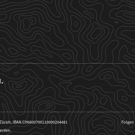
n.
 Zürich, IBAN CH6600700110000204481
Folgen 
erden.