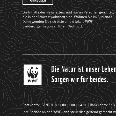
möchte,
dass
der
WWF
Die Inhalte des Newsletters sind nur an Personen gerichtet,
mich
die in der Schweiz wohnhaft sind. Wohnen Sie im Ausland?
über
Dann wenden Sie sich bitte an die lokale WWF-
seine
Projekte
Länderorganisation an Ihrem Wohnort.
informiert.
Die Natur ist unser Lebe
Sorgen wir für beides.
Postkonto: IBAN CH1809000000800004703 | Bankkonto: ZKB
Ihre Spende an den WWF kann steuerlich geltend gemacht w