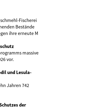
ischmehl-Fischerei
tehenden Bestände
egen ihre erneute M
schutz
sprogramms massive
26 vor.
dil und Lesula-
ehn Jahren 742
Schutzes der