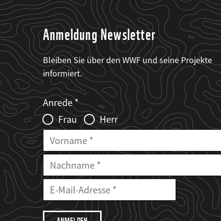
Anmeldung Newsletter
Bleiben Sie über den WWF und seine Projekte
informiert.
Web2Case
Fieldset
anrede_name
Anrede
Infofelder
Frau
Herr
Vorname
Nachname
E-
Mailadresse
E-
Mail
Adresse
Ich