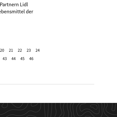
Partnern Lidl
ebensmittel der
20
21
22
23
24
43
44
45
46