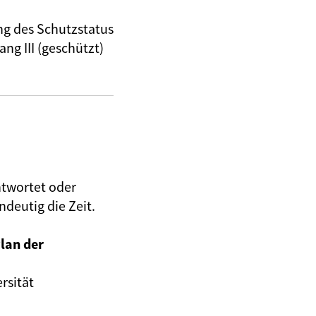
ng des Schutzstatus
ng III (geschützt)
twortet oder
ndeutig die Zeit.
Plan der
rsität