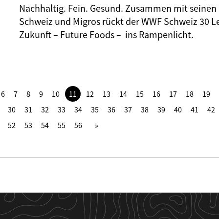
Nachhaltig. Fein. Gesund. Zusammen mit seinen 
Schweiz und Migros rückt der WWF Schweiz 30 L
Zukunft – Future Foods – ins Rampenlicht.
6
7
8
9
10
11
12
13
14
15
16
17
18
19
30
31
32
33
34
35
36
37
38
39
40
41
42
52
53
54
55
56