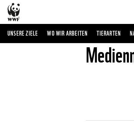
Direkt
zum
Inhalt
UNSERE ZIELE
WO WIR ARBEITEN
TIERARTEN
N
Medienm