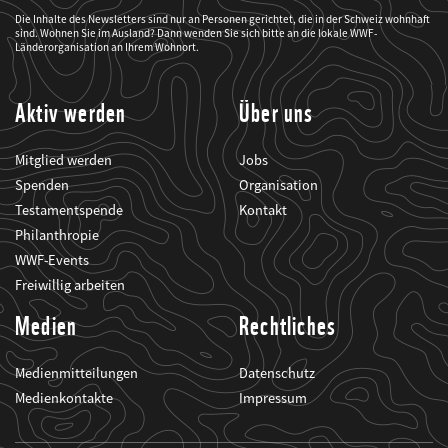
der
WWF
Die Inhalte des Newsletters sind nur an Personen gerichtet, die in der Schweiz wohnhaft
mich
sind. Wohnen Sie im Ausland? Dann wenden Sie sich bitte an die lokale WWF-
über
seine
Länderorganisation an Ihrem Wohnort.
Projekte
informiert.
Aktiv werden
Über uns
Mitglied werden
Jobs
Spenden
Organisation
Testamentspende
Kontakt
Philanthropie
WWF-Events
Freiwillig arbeiten
Medien
Rechtliches
Medienmitteilungen
Datenschutz
Medienkontakte
Impressum