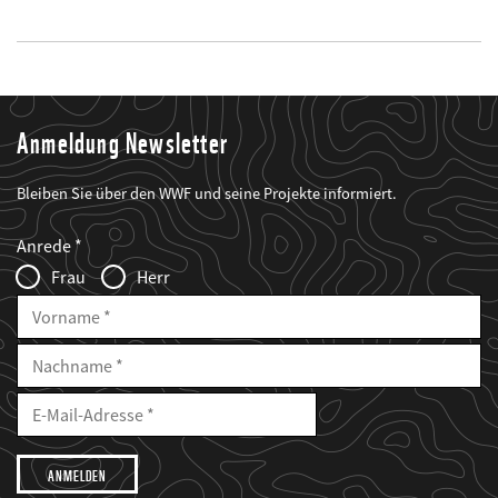
Anmeldung Newsletter
Bleiben Sie über den WWF und seine Projekte informiert.
Web2Case
Fieldset
anrede_name
Anrede
Infofelder
Frau
Herr
Vorname
Nachname
E-
Mailadresse
E-
Mail
Adresse
Ich
möchte,
dass