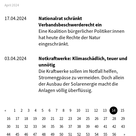
April 2024
17.04.2024
Nationalrat schränkt
Verbandsbeschwerderecht ein
Eine Koalition bürgerlicher Politiker:innen
hat heute die Rechte der Natur
eingeschränkt.
03.04.2024
Notkraftwerke: Klimaschädlich, teuer und
unnötig
Die Kraftwerke sollen im Notfall helfen,
Stromengpässe zu vermeiden. Doch allein
der Ausbau der Solarenergie macht die
Anlagen völlig überflüssig.
1
2
3
4
5
6
7
8
9
10
11
12
13
14
15
16
17
18
19
20
21
22
23
24
25
26
27
28
29
30
31
32
33
34
35
36
37
38
39
40
41
42
43
44
45
46
47
48
49
50
51
52
53
54
55
56