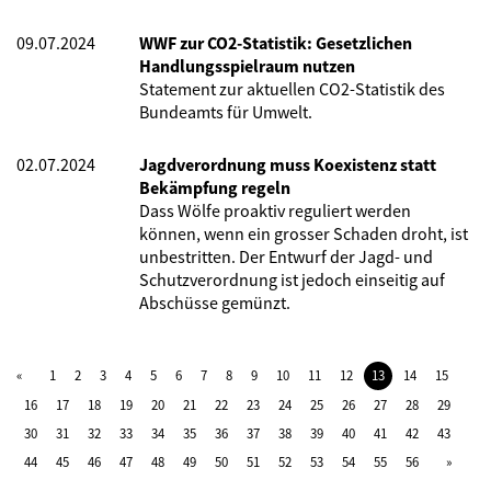
09.07.2024
WWF zur CO2-Statistik: Gesetzlichen
Handlungsspielraum nutzen
Statement zur aktuellen CO2-Statistik des
Bundeamts für Umwelt.
02.07.2024
Jagdverordnung muss Koexistenz statt
Bekämpfung regeln
Dass Wölfe proaktiv reguliert werden
können, wenn ein grosser Schaden droht, ist
unbestritten. Der Entwurf der Jagd- und
Schutzverordnung ist jedoch einseitig auf
Abschüsse gemünzt.
1
2
3
4
5
6
7
8
9
10
11
12
13
14
15
16
17
18
19
20
21
22
23
24
25
26
27
28
29
30
31
32
33
34
35
36
37
38
39
40
41
42
43
44
45
46
47
48
49
50
51
52
53
54
55
56