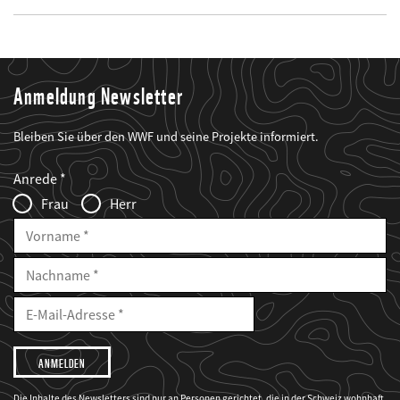
Anmeldung Newsletter
Bleiben Sie über den WWF und seine Projekte informiert.
Web2Case
Fieldset
anrede_name
Anrede
Infofelder
Frau
Herr
Vorname
Nachname
E-
Mailadresse
E-
Mail
Adresse
Ich
möchte,
dass
der
WWF
Die Inhalte des Newsletters sind nur an Personen gerichtet, die in der Schweiz wohnhaft