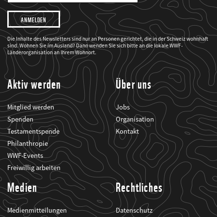
Adresse
Ich
möchte,
dass
der
WWF
Die Inhalte des Newsletters sind nur an Personen gerichtet, die in der Schweiz wohnhaft
mich
sind. Wohnen Sie im Ausland? Dann wenden Sie sich bitte an die lokale WWF-
über
seine
Länderorganisation an Ihrem Wohnort.
Projekte
informiert.
Aktiv werden
Über uns
Mitglied werden
Jobs
Spenden
Organisation
Testamentspende
Kontakt
Philanthropie
WWF-Events
Freiwillig arbeiten
Medien
Rechtliches
Medienmitteilungen
Datenschutz