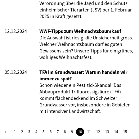
Verordnung über die Jagd und den Schutz
einheimischer Tierarten (JSV) per 1. Februar
2025 in Kraft gesetzt.
12.12.2024
WWF-Tipps zum Weihnachtsbaumkauf
Die Auswahl ist riesig, die Unsicherheit gross.
Welcher Weihnachtsbaum darf es guten
Gewissens sein? Unsere Tipps für ein grünes,
wohliges Weihnachtsfest.
05.12.2024
TFA im Grundwasser: Warum handeln wir
immer zu spät?
Schon wieder ein Pestizid-Skandal: Das
Abbauprodukt Trifluoressigsäure (TFA)
kommt flächendeckend im Schweizer
Grundwasser vor, insbesondere in Gebieten
mit intensiver Landwirtschaft.
1
2
3
4
5
6
7
8
9
10
11
12
13
14
15