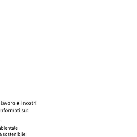
lavoro e i nostri
informati su:
F
mbientale
ta sostenibile