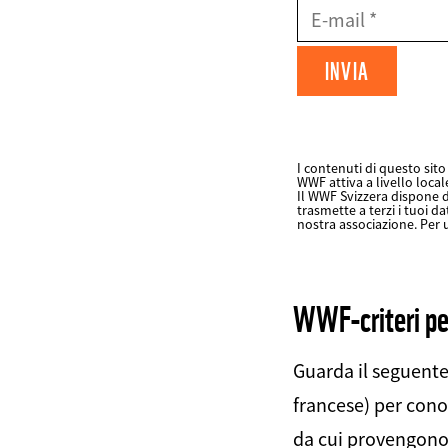
E-
Mail
Datenschutz
fieldset
I contenuti di questo sito 
WWF attiva a livello local
FIELDSET
Il WWF Svizzera dispone d
trasmette a terzi i tuoi da
nostra associazione. Per 
Web2Case
Infofelder
WWF-criteri pes
Guarda il seguente 
francese) per conos
da cui provengono 