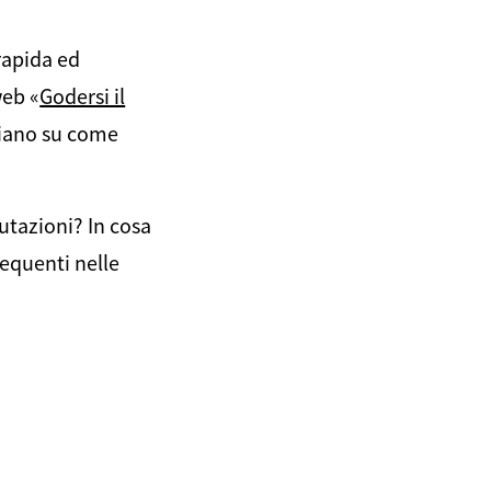
rapida ed
web «
Godersi il
idiano su come
utazioni? In cosa
requenti nelle