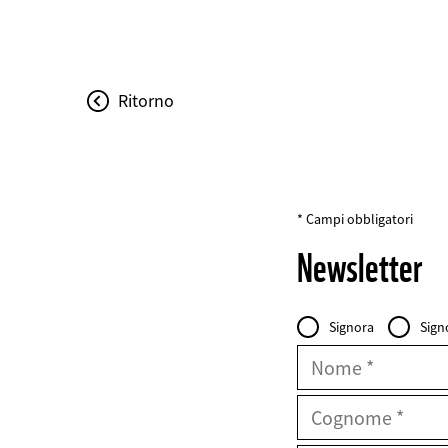
Ritorno
* Campi obbligatori
Newsletter
Personal
Intestazione
Signora
Sign
Data
FIELDSET
Nome
Cognome