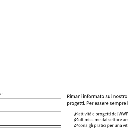
or
Rimani informato sul nostro 
FIELDSET
progetti. Per essere sempre 
attività e progetti del WW
ultimissime dal settore a
consigli pratici per una vi