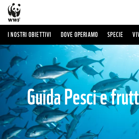
Salta
al
contenuto
principale
I NOSTRI OBIETTIVI
DOVE OPERIAMO
SPECIE
VI
Guida Pesci e frutt