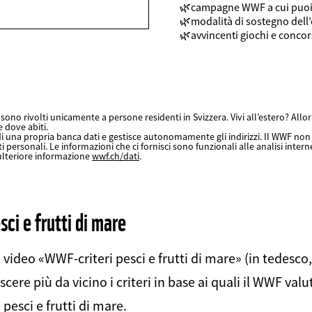
campagne WWF a cui puoi
modalità di sostegno del
avvincenti giochi e concor
sono rivolti unicamente a persone residenti in Svizzera. Vivi all’estero? Allora
e dove abiti.
i una propria banca dati e gestisce autonomamente gli indirizzi. Il WWF non c
ti personali. Le informazioni che ci fornisci sono funzionali alle analisi interne
ulteriore informazione
wwf.ch/dati
.
ci e frutti di mare
video «WWF-criteri pesci e frutti di mare» (in tedesco,
cere più da vicino i criteri in base ai quali il WWF valut
pesci e frutti di mare.