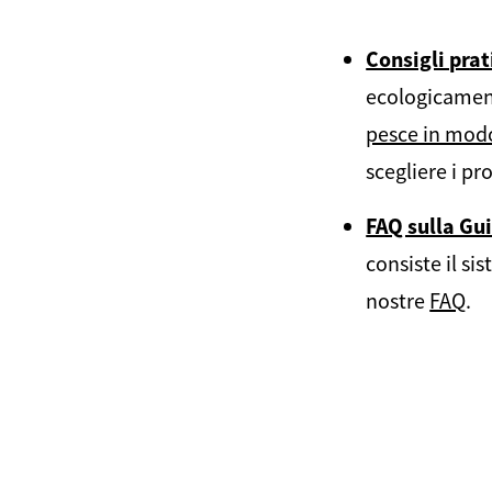
Consigli prat
ecologicament
pesce in mod
scegliere i pr
FAQ sulla Gui
consiste il si
nostre
FAQ
.