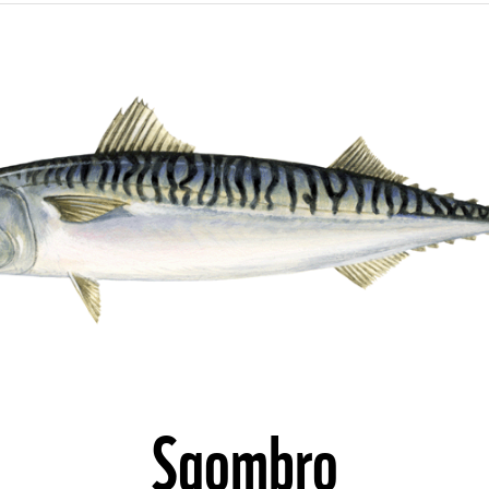
©
Sgombro