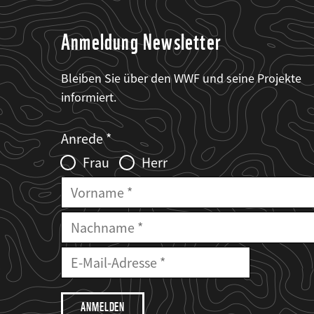
Anmeldung Newsletter
Bleiben Sie über den WWF und seine Projekte
informiert.
Web2Case
Fieldset
anrede_name
Anrede
Infofelder
Frau
Herr
Vorname
Nachname
E-
Mailadresse
E-
Mail
Adresse
Ich
möchte,