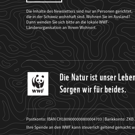
dass
der
WWF
Die Inhalte des Newsletters sind nur an Personen gerichtet,
mich
die in der Schweiz wohnhaft sind. Wohnen Sie im Ausland?
über
Dann wenden Sie sich bitte an die lokale WWF-
seine
Projekte
Länderorganisation an Ihrem Wohnort.
informiert.
Die Natur ist unser Lebe
Sorgen wir für beides.
Postkonto: IBAN CH1809000000800004703 | Bankkonto: ZKB
Ihre Spende an den WWF kann steuerlich geltend gemacht w