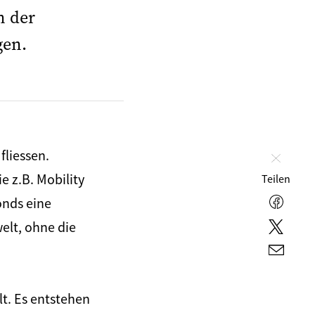
n der
gen.
fliessen.
Schlie
 z.B. Mobility
Teilen
onds eine
Faceb
elt, ohne die
Twitte
E-
Mail
t. Es entstehen