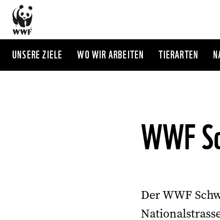
Direkt
zum
Inhalt
UNSERE ZIELE
WO WIR ARBEITEN
TIERARTEN
N
WWF Sch
Der WWF Schwei
Nationalstras