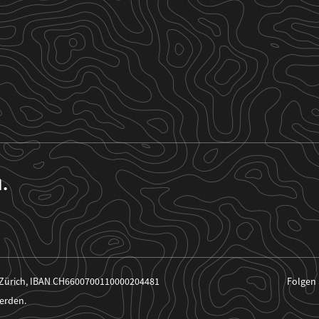
n.
 Zürich, IBAN CH6600700110000204481
Folgen 
erden.