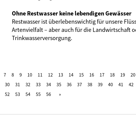
Ohne Restwasser keine lebendigen Gewässer
Restwasser ist überlebenswichtig für unsere Flüs
Artenvielfalt – aber auch für die Landwirtschaft o
Trinkwasserversorgung.
7
8
9
10
11
12
13
14
15
16
17
18
19
20
30
31
32
33
34
35
36
37
38
39
40
41
42
52
53
54
55
56