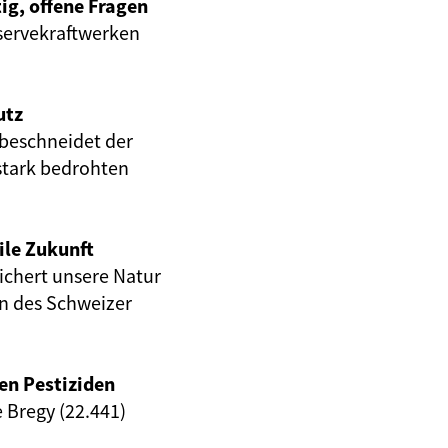
ig, offene Fragen
servekraftwerken
utz
beschneidet der
stark bedrohten
ile Zukunft
eichert unsere Natur
en des Schweizer
en Pestiziden
e Bregy (22.441)