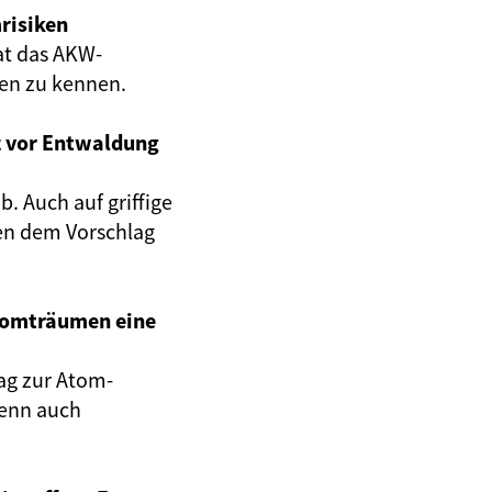
risiken
at das AKW-
gen zu kennen.
z vor Entwaldung
. Auch auf griffige
en dem Vorschlag
Atomträumen eine
ag zur Atom-
wenn auch