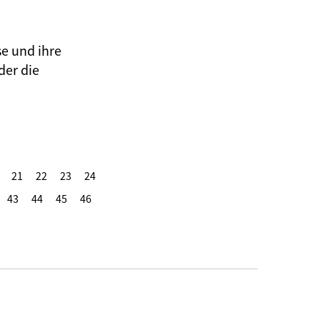
se und ihre
der die
21
22
23
24
43
44
45
46