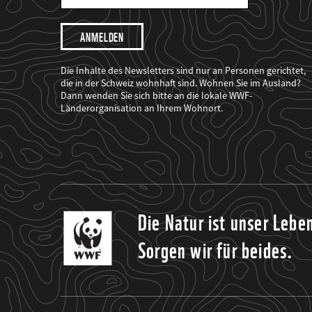
Mail
Adresse
Ich
möchte,
dass
der
WWF
Die Inhalte des Newsletters sind nur an Personen gerichtet,
mich
die in der Schweiz wohnhaft sind. Wohnen Sie im Ausland?
über
Dann wenden Sie sich bitte an die lokale WWF-
seine
Projekte
Länderorganisation an Ihrem Wohnort.
informiert.
Die Natur ist unser Lebe
Sorgen wir für beides.