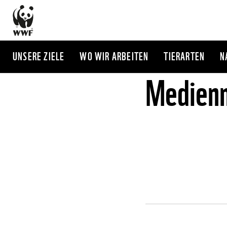
Direkt
zum
Inhalt
UNSERE ZIELE
WO WIR ARBEITEN
TIERARTEN
N
Medienm