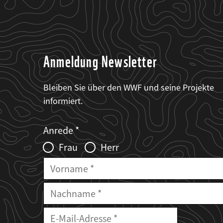
Anmeldung Newsletter
Bleiben Sie über den WWF und seine Projekte
informiert.
Web2Case
Fieldset
anrede_name
Anrede
Infofelder
Frau
Herr
Vorname
Nachname
E-
Mailadresse
E-