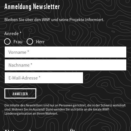
Anmeldung Newsletter
Bleiben Sie über den WWF und seine Projekte informiert.
Web2Case
Fieldset
anrede_name
Anrede
Infofelder
Frau
Herr
Vorname
Nachname
E-
Mailadresse
E-
Mail
Adresse
Ich
möchte,
dass
der
WWF
Die Inhalte des Newsletters sind nur an Personen gerichtet, die in der Schweiz wohnhaft
mich
sind. Wohnen Sie im Ausland? Dann wenden Sie sich bitte an die lokale WWF-
über
seine
Länderorganisation an Ihrem Wohnort.
Projekte
informiert.