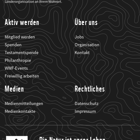
seine
Länderorganisation an Ihrem Wohnort.
Projekte
informiert.
Aktiv werden
Über uns
Mitglied werden
Jobs
Spenden
Organisation
Testamentspende
Kontakt
Philanthropie
WWF-Events
Freiwillig arbeiten
Medien
Rechtliches
Medienmitteilungen
Datenschutz
Medienkontakte
Impressum
Die Natur ist unser Leben.