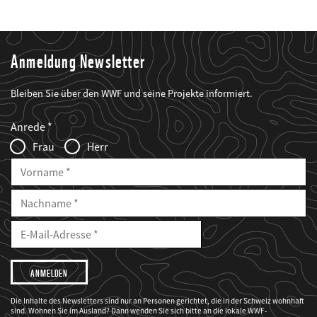
Anmeldung Newsletter
Bleiben Sie über den WWF und seine Projekte informiert.
Web2Case
Fieldset
anrede_name
Anrede
Infofelder
Frau
Herr
Vorname
Nachname
E-
Mailadresse
E-
Mail
Adresse
Ich
möchte,
dass
der
WWF
Die Inhalte des Newsletters sind nur an Personen gerichtet, die in der Schweiz wohnhaft
mich
sind. Wohnen Sie im Ausland? Dann wenden Sie sich bitte an die lokale WWF-
über