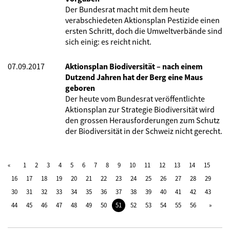
Der Bundesrat macht mit dem heute
verabschiedeten Aktionsplan Pestizide einen
ersten Schritt, doch die Umweltverbände sind
sich einig: es reicht nicht.
07.09.2017
Aktionsplan Biodiversität – nach einem
Dutzend Jahren hat der Berg eine Maus
geboren
Der heute vom Bundesrat veröffentlichte
Aktionsplan zur Strategie Biodiversität wird
den grossen Herausforderungen zum Schutz
der Biodiversität in der Schweiz nicht gerecht.
1
2
3
4
5
6
7
8
9
10
11
12
13
14
15
16
17
18
19
20
21
22
23
24
25
26
27
28
29
30
31
32
33
34
35
36
37
38
39
40
41
42
43
44
45
46
47
48
49
50
51
52
53
54
55
56