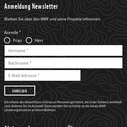
Anmeldung Newsletter
Bleiben Sie über den WWF und seine Projekte informiert.
Web2Case
Fieldset
anrede_name
Anrede
Infofelder
Frau
Herr
Vorname
Nachname
E-
Mailadresse
E-
Mail
Adresse
Ich
möchte,
dass
der
WWF
Die Inhalte des Newsletters sind nur an Personen gerichtet, die in der Schweiz wohnhaft
mich
sind. Wohnen Sie im Ausland? Dann wenden Sie sich bitte an die lokale WWF-
über
seine
Länderorganisation an Ihrem Wohnort.
Projekte
informiert.