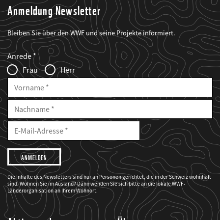
Anmeldung Newsletter
Bleiben Sie über den WWF und seine Projekte informiert.
Web2Case
Fieldset
anrede_name
Anrede
Infofelder
Frau
Herr
Vorname
Nachname
E-
Mailadresse
E-
Mail
Adresse
Ich
möchte,
dass
der
WWF
Die Inhalte des Newsletters sind nur an Personen gerichtet, die in der Schweiz wohnhaft
mich
sind. Wohnen Sie im Ausland? Dann wenden Sie sich bitte an die lokale WWF-
über
seine
Länderorganisation an Ihrem Wohnort.
Projekte
informiert.