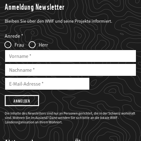
Anmeldung Newsletter
Bleiben Sie über den WWF und seine Projekte informiert.
Web2Case
Fieldset
anrede_name
Anrede
Infofelder
Frau
Herr
Vorname
Nachname
E-
Mailadresse
E-
Mail
Adresse
Ich
möchte,
dass
der
WWF
Die Inhalte des Newsletters sind nur an Personen gerichtet, die in der Schweiz wohnhaft
mich
sind. Wohnen Sie im Ausland? Dann wenden Sie sich bitte an die lokale WWF-
über
seine
Länderorganisation an Ihrem Wohnort.
Projekte
informiert.