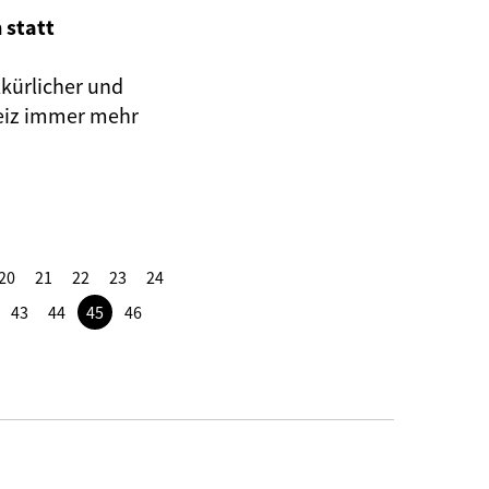
 statt
kürlicher und
eiz immer mehr
20
21
22
23
24
43
44
45
46