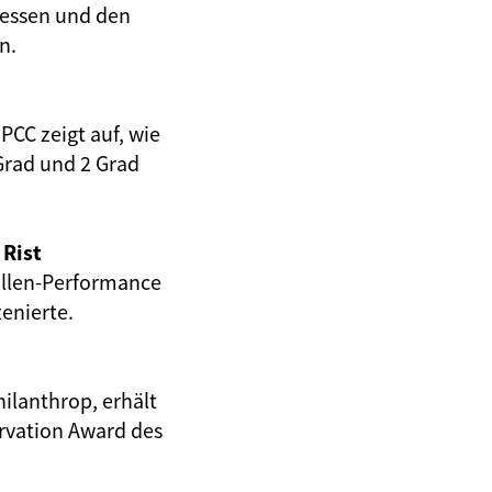
iessen und den
n.
PCC zeigt auf, wie
Grad und 2 Grad
 Rist
rallen-Performance
zenierte.
lanthrop, erhält
rvation Award des