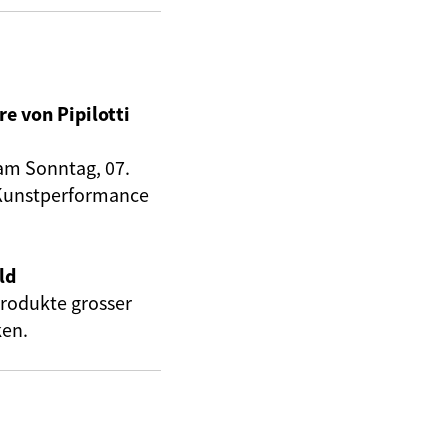
e von Pipilotti
 am Sonntag, 07.
e Kunstperformance
ld
rodukte grosser
ken.