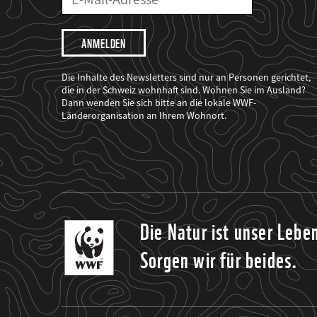
Mailadresse
Mail
Adresse
Ich
möchte,
dass
der
WWF
Die Inhalte des Newsletters sind nur an Personen gerichtet,
mich
die in der Schweiz wohnhaft sind. Wohnen Sie im Ausland?
über
Dann wenden Sie sich bitte an die lokale WWF-
seine
Projekte
Länderorganisation an Ihrem Wohnort.
informiert.
Die Natur ist unser Lebe
Sorgen wir für beides.