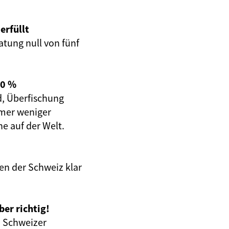
erfüllt
tung null von fünf
60 %
d, Überfischung
mmer weniger
he auf der Welt.
en der Schweiz klar
er richtig!
n Schweizer