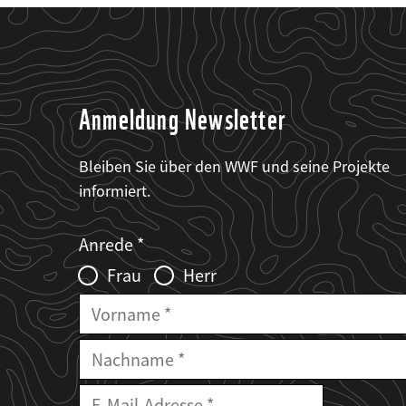
Anmeldung Newsletter
Bleiben Sie über den WWF und seine Projekte
informiert.
Web2Case
Fieldset
anrede_name
Anrede
Infofelder
Frau
Herr
Vorname
Nachname
E-
E-