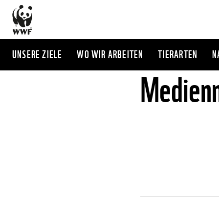
Direkt
zum
Inhalt
UNSERE ZIELE
WO WIR ARBEITEN
TIERARTEN
N
Medienm