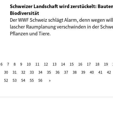
Schweizer Landschaft wird zerstückelt: Bauten
Biodiversität
Der WWF Schweiz schlägt Alarm, denn wegen will
lascher Raumplanung verschwinden in der Schw
Pflanzen und Tiere.
6
7
8
9
10
11
12
13
14
15
16
17
18
19
30
31
32
33
34
35
36
37
38
39
40
41
42
52
53
54
55
56