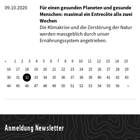
09.10.2020
Für einen gesunden Planeten und gesunde
Menschen: maximal ein Entrecôte alle zwei
Wochen
Die Klimakrise und die Zerstörung der Natur
werden massgeblich durch unser
Ernährungssystem angetrieben.
1
2
3
4
5
6
7
8
9
10
11
12
13
14
15
16
17
18
19
20
21
22
23
24
25
26
27
28
29
30
31
32
33
34
35
36
37
38
39
40
41
42
43
44
45
46
47
48
49
50
51
52
53
54
55
56
Anmeldung Newsletter