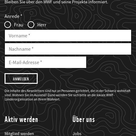
Bleiben Sie über den WWF und seine Projekte informiert.
Web2Case
Fieldset
anrede_name
Anrede
Infofelder
Frau
Herr
Vorname
Nachname
E-
Mailadresse
E-
Mail
Adresse
Ich
möchte,
dass
der
WWF
Die Inhalte des Newsletters sind nur an Personen gerichtet, die in der Schweiz wohnhaft
mich
sind. Wohnen Sie im Ausland? Dann wenden Sie sich bitte an die lokale WWF-
über
seine
Länderorganisation an Ihrem Wohnort.
Projekte
informiert.
Aktiv werden
Über uns
Mitglied werden
Jobs