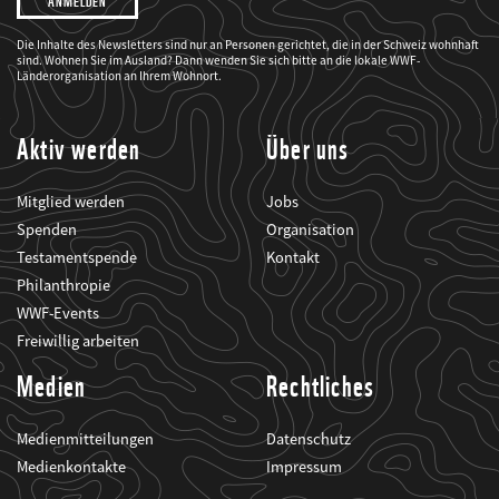
möchte,
dass
der
WWF
Die Inhalte des Newsletters sind nur an Personen gerichtet, die in der Schweiz wohnhaft
mich
sind. Wohnen Sie im Ausland? Dann wenden Sie sich bitte an die lokale WWF-
über
seine
Länderorganisation an Ihrem Wohnort.
Projekte
informiert.
Aktiv werden
Über uns
Mitglied werden
Jobs
Spenden
Organisation
Testamentspende
Kontakt
Philanthropie
WWF-Events
Freiwillig arbeiten
Medien
Rechtliches
Medienmitteilungen
Datenschutz
Medienkontakte
Impressum