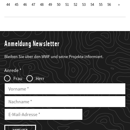
44
45
46
47
48
49
50
51
52
53
54
55
56
Anmeldung Newsletter
Bleiben Sie über den WWF und seine Projekte informiert.
Web2Case
Fieldset
anrede_name
Anrede
Infofelder
Frau
Herr
Vorname
Nachname
E-
Mailadresse
E-
Mail
Adresse
Ich