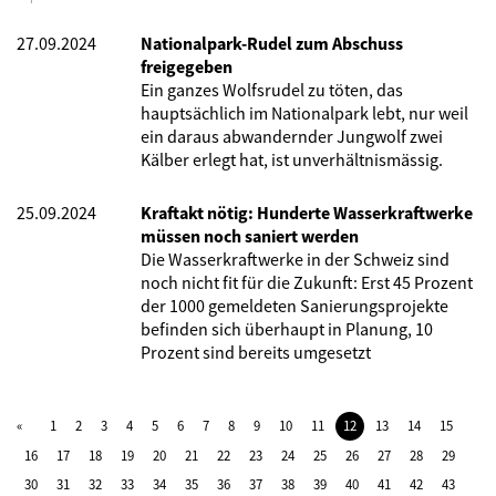
27.09.2024
Nationalpark-Rudel zum Abschuss
freigegeben
Ein ganzes Wolfsrudel zu töten, das
hauptsächlich im Nationalpark lebt, nur weil
ein daraus abwandernder Jungwolf zwei
Kälber erlegt hat, ist unverhältnismässig.
25.09.2024
Kraftakt nötig: Hunderte Wasserkraftwerke
müssen noch saniert werden
Die Wasserkraftwerke in der Schweiz sind
noch nicht fit für die Zukunft: Erst 45 Prozent
der 1000 gemeldeten Sanierungsprojekte
befinden sich überhaupt in Planung, 10
Prozent sind bereits umgesetzt
1
2
3
4
5
6
7
8
9
10
11
12
13
14
15
16
17
18
19
20
21
22
23
24
25
26
27
28
29
30
31
32
33
34
35
36
37
38
39
40
41
42
43