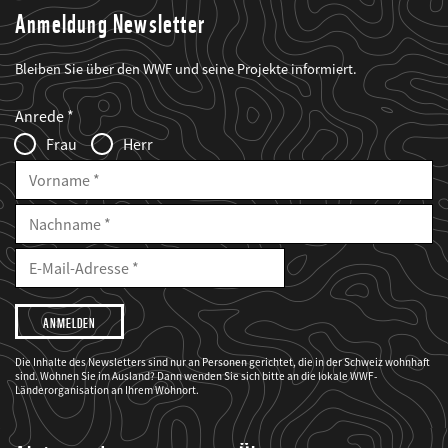
Anmeldung Newsletter
Bleiben Sie über den WWF und seine Projekte informiert.
Web2Case
Fieldset
anrede_name
Anrede
Infofelder
Frau
Herr
Vorname
Nachname
E-
Mailadresse
E-
Mail
Adresse
Ich
möchte,
dass
der
WWF
Die Inhalte des Newsletters sind nur an Personen gerichtet, die in der Schweiz wohnhaft
mich
sind. Wohnen Sie im Ausland? Dann wenden Sie sich bitte an die lokale WWF-
über
seine
Länderorganisation an Ihrem Wohnort.
Projekte
informiert.