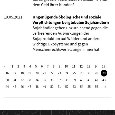
dem Geld ihrer Kunden?
19.05.2021
Ungenügende ökologische und soziale
Verpflichtungen bei globalen Sojahändlern
Sojahändler gehen unzureichend gegen die
verheerenden Auswirkungen der
Sojaproduktion auf Wälder und andere
wichtige Ökosysteme und gegen
Menschenrechtsverletzungen innerhal
1
2
3
4
5
6
7
8
9
10
11
12
13
14
15
16
17
18
19
20
21
22
23
24
25
26
27
28
29
30
31
32
33
34
35
36
37
38
39
40
41
42
43
44
45
46
47
48
49
50
51
52
53
54
55
56