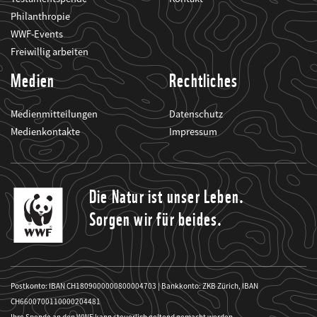
Philanthropie
WWF-Events
Freiwillig arbeiten
Medien
Rechtliches
Medienmitteilungen
Datenschutz
Medienkontakte
Impressum
Die Natur ist unser Leben.
Sorgen wir für beides.
Postkonto: IBAN CH1809000000800004703 | Bankkonto: ZKB Zürich, IBAN
CH6600700110000204481
Ihre Spende an den WWF kann steuerlich geltend gemacht werden.