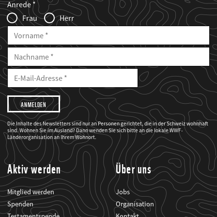
Anrede
Infofelder
Frau
Herr
Vorname
Nachname
E-
Mailadresse
E-
Mail
Adresse
Ich
möchte,
dass
der
WWF
Die Inhalte des Newsletters sind nur an Personen gerichtet, die in der Schweiz wohnhaft
mich
sind. Wohnen Sie im Ausland? Dann wenden Sie sich bitte an die lokale WWF-
über
seine
Länderorganisation an Ihrem Wohnort.
Projekte
informiert.
Aktiv werden
Über uns
Mitglied werden
Jobs
Spenden
Organisation
Testamentspende
Kontakt