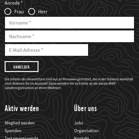
Anrede
Infofelder
Frau
Herr
Vorname
Nachname
E-
Mailadresse
E-
Mail
Adresse
Ich
möchte,
dass
der
WWF
Die Inhalte des Newsletters sind nur an Personen gerichtet, die in der Schweiz wohnhaft
mich
sind. Wohnen Sie im Ausland? Dann wenden Sie sich bitte an die lokale WWF-
über
seine
Länderorganisation an Ihrem Wohnort.
Projekte
informiert.
Aktiv werden
Über uns
Mitglied werden
Jobs
Spenden
Organisation
Testamentspende
Kontakt