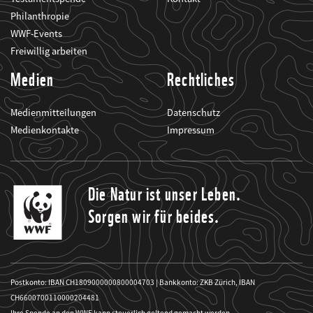
Philanthropie
WWF-Events
Freiwillig arbeiten
Medien
Rechtliches
Medienmitteilungen
Datenschutz
Medienkontakte
Impressum
Die Natur ist unser Leben.
Sorgen wir für beides.
Postkonto: IBAN CH1809000000800004703 | Bankkonto: ZKB Zürich, IBAN
CH6600700110000204481
Ihre Spende an den WWF kann steuerlich geltend gemacht werden.