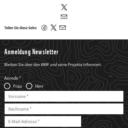
Twitter
E-
Mail
Twitter
Facebook
Teilen Sie diese Seite:
E-
Mail
Anmeldung Newsletter
Bleiben Sie über den WWF und seine Projekte informiert.
Web2Case
Fieldset
anrede_name
Anrede
Infofelder
Frau
Herr
Vorname
Nachname
E-
Mailadresse
E-
Mail
Adresse