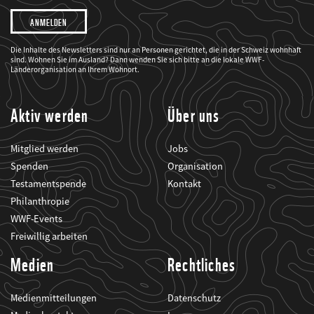
Ich
möchte,
dass
der
WWF
Die Inhalte des Newsletters sind nur an Personen gerichtet, die in der Schweiz wohnhaft
mich
sind. Wohnen Sie im Ausland? Dann wenden Sie sich bitte an die lokale WWF-
über
seine
Länderorganisation an Ihrem Wohnort.
Projekte
informiert.
Aktiv werden
Über uns
Mitglied werden
Jobs
Spenden
Organisation
Testamentspende
Kontakt
Philanthropie
WWF-Events
Freiwillig arbeiten
Medien
Rechtliches
Medienmitteilungen
Datenschutz