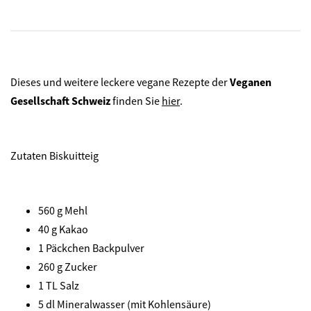
Dieses und weitere leckere vegane Rezepte der
Veganen
Gesellschaft Schweiz
finden Sie
hier
.
Zutaten Biskuitteig
560 g Mehl
40 g Kakao
1 Päckchen Backpulver
260 g Zucker
1 TL Salz
5 dl Mineralwasser (mit Kohlensäure)