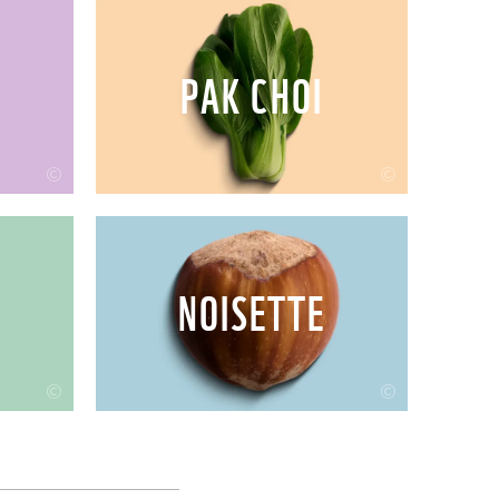
PAK CHOI
©
©
NOISETTE
©
©