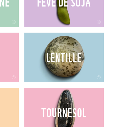
NE
FÈVE DE SOJA
©
©
LENTILLE
©
©
TOURNESOL