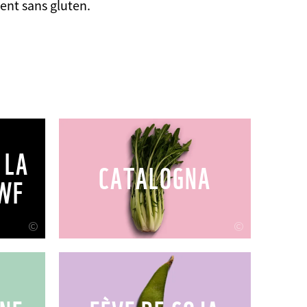
ent sans gluten.
 LA
CATALOGNA
WF
©
©