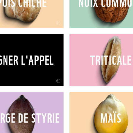
POIS CHICHE
NOIX COMMU
©
GNER L'APPEL
TRITICALE
©
RGE DE STYRIE
MAÏS