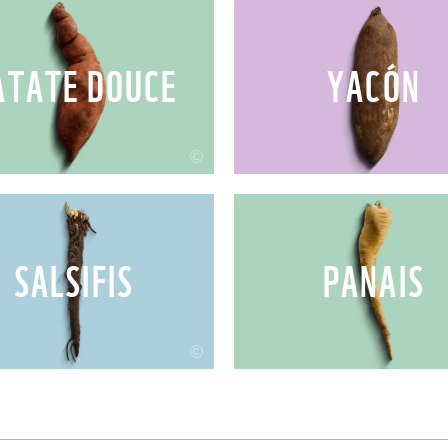
ATATE DOUCE
YACÓN
©
SALSIFIS
PANAIS
©