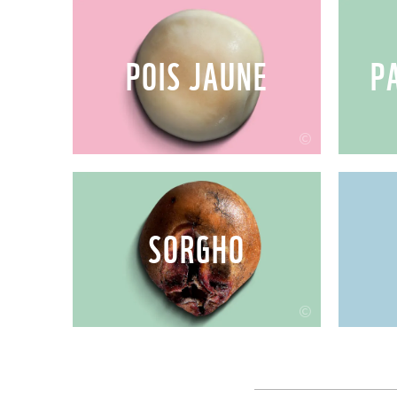
POIS JAUNE
P
©
SORGHO
©