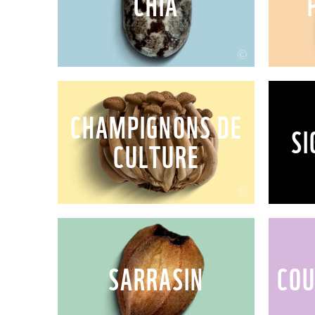
CHIA
©
CHAMPIGNONS DE
SI
CULTURE
©
SARRASIN
COU