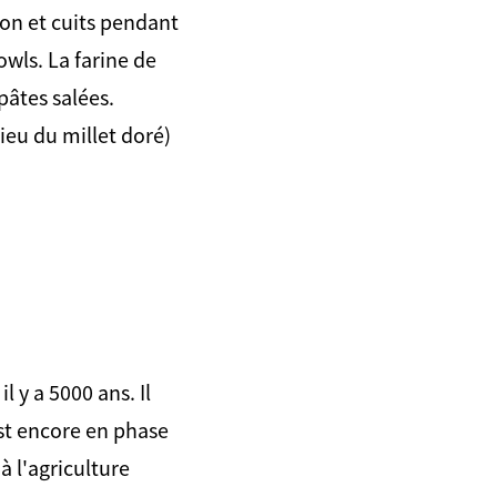
son et cuits pendant
owls. La farine de
pâtes salées.
ieu du millet doré)
l y a 5000 ans. Il
 est encore en phase
à l'agriculture