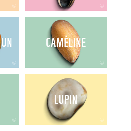
©
©
MUN
CAMÉLINE
©
©
LUPIN
©
©