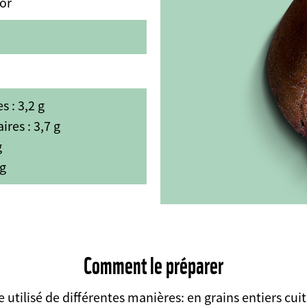
or
s : 3,2 g
ires : 3,7 g
g
 g
Comment le préparer
 utilisé de différentes manières: en grains entiers cui