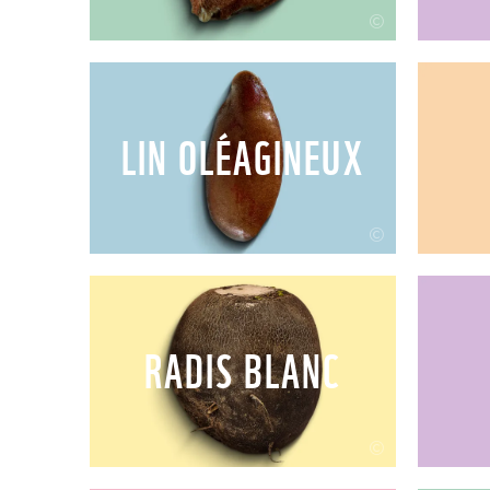
©
LIN OLÉAGINEUX
©
RADIS BLANC
©