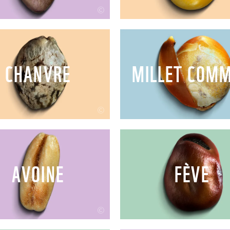
©
CHANVRE
MILLET COM
©
AVOINE
FÈVE
©