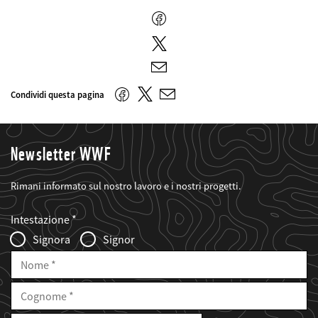
Facebook
Twitter
E-
mail
Twitter
Facebook
Condividi questa pagina
E-
mail
Newsletter WWF
Rimani informato sul nostro lavoro e i nostri progetti.
Web2Case
Fieldset
anrede_name
Intestazione
Infofelder
Signora
Signor
Nome
Cognome
E-