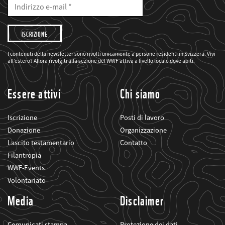
Mail
Indirizzo
e-
mail
Desidero
che
il
WWF
mi
I contenuti della newsletter sono rivolti unicamente a persone residenti in Svizzera. Vivi
informi
all’estero? Allora rivolgiti alla sezione del WWF attiva a livello locale dove abiti.
sui
suoi
progetti
Essere attivi
Chi siamo
Iscrizione
Posti di lavoro
Donazione
Organizzazione
Lascito testamentario
Contatto
Filantropia
WWF-Events
Volontariato
Media
Disclaimer
Comunicati stampa
Protezione dei dati