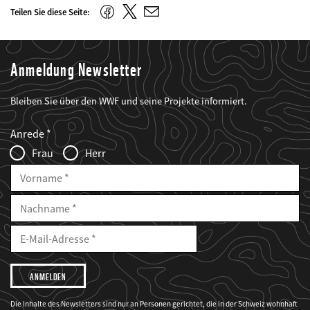
Mail
Twitter
Facebook
Teilen Sie diese Seite:
E-
Mail
Anmeldung Newsletter
Bleiben Sie über den WWF und seine Projekte informiert.
Web2Case
Fieldset
anrede_name
Anrede
Infofelder
Frau
Herr
Vorname
Nachname
E-
Mailadresse
E-
Mail
Adresse
Ich
möchte,
dass
der
WWF
Die Inhalte des Newsletters sind nur an Personen gerichtet, die in der Schweiz wohnhaft
mich