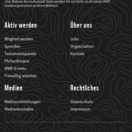
sind. Wohnen Sie im Ausland? Dann wenden Sie sich bitte an die lokale WWF-
über
seine
Länderorganisation an Ihrem Wohnort.
Projekte
informiert.
Aktiv werden
Über uns
Mitglied werden
Jobs
Spenden
Organisation
Testamentspende
Kontakt
Philanthropie
WWF-Events
Freiwillig arbeiten
Medien
Rechtliches
Medienmitteilungen
Datenschutz
Medienkontakte
Impressum