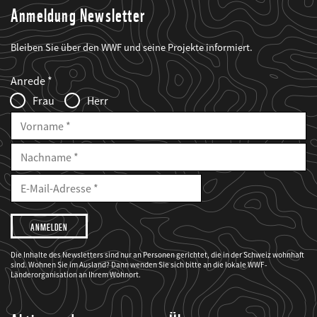
Anmeldung Newsletter
Bleiben Sie über den WWF und seine Projekte informiert.
Web2Case
Fieldset
anrede_name
Anrede
Infofelder
Frau
Herr
Vorname
Nachname
E-
Mailadresse
E-
Mail
Adresse
Ich
möchte,
dass
der
WWF
Die Inhalte des Newsletters sind nur an Personen gerichtet, die in der Schweiz wohnhaft
mich
sind. Wohnen Sie im Ausland? Dann wenden Sie sich bitte an die lokale WWF-
über
seine
Länderorganisation an Ihrem Wohnort.
Projekte
informiert.