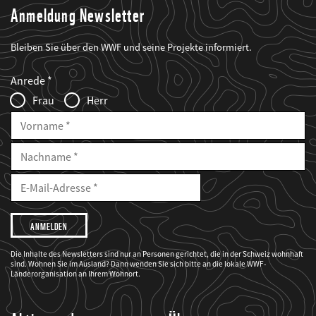
Anmeldung Newsletter
Bleiben Sie über den WWF und seine Projekte informiert.
Web2Case
Fieldset
anrede_name
Anrede
Infofelder
Frau
Herr
Vorname
Nachname
E-
Mailadresse
E-
Mail
Adresse
Ich
möchte,
dass
der
WWF
Die Inhalte des Newsletters sind nur an Personen gerichtet, die in der Schweiz wohnhaft
mich
sind. Wohnen Sie im Ausland? Dann wenden Sie sich bitte an die lokale WWF-
über
seine
Länderorganisation an Ihrem Wohnort.
Projekte
informiert.