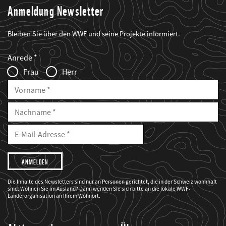
Anmeldung Newsletter
Bleiben Sie über den WWF und seine Projekte informiert.
Web2Case
Fieldset
anrede_name
Anrede
Infofelder
Frau
Herr
Vorname
Nachname
E-
Mailadresse
E-
Mail
Adresse
Ich
möchte,
dass
der
WWF
Die Inhalte des Newsletters sind nur an Personen gerichtet, die in der Schweiz wohnhaft
mich
sind. Wohnen Sie im Ausland? Dann wenden Sie sich bitte an die lokale WWF-
über
seine
Länderorganisation an Ihrem Wohnort.
Projekte
informiert.