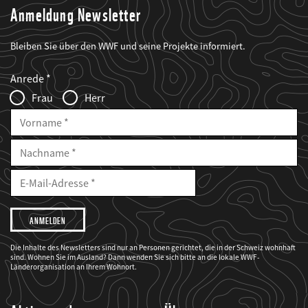
Anmeldung Newsletter
Bleiben Sie über den WWF und seine Projekte informiert.
Web2Case
Fieldset
anrede_name
Anrede
Infofelder
Frau
Herr
Vorname
Nachname
E-
Mailadresse
E-
Mail
Adresse
Ich
möchte,
dass
der
WWF
Die Inhalte des Newsletters sind nur an Personen gerichtet, die in der Schweiz wohnhaft
mich
sind. Wohnen Sie im Ausland? Dann wenden Sie sich bitte an die lokale WWF-
über
seine
Länderorganisation an Ihrem Wohnort.
Projekte
informiert.