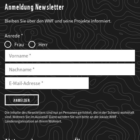
Anmeldung Newsletter
Bleiben Sie über den WWF und seine Projekte informiert.
Web2Case
Fieldset
anrede_name
Anrede
Infofelder
Frau
Herr
Vorname
Nachname
E-
Mailadresse
E-
Mail
Adresse
Ich
möchte,
dass
der
WWF
Die Inhalte des Newsletters sind nur an Personen gerichtet, die in der Schweiz wohnhaft
mich
sind. Wohnen Sie im Ausland? Dann wenden Sie sich bitte an die lokale WWF-
über
seine
Länderorganisation an Ihrem Wohnort.
Projekte
informiert.