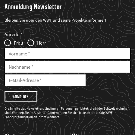
Anmeldung Newsletter
Bleiben Sie über den WWF und seine Projekte informiert.
Web2Case
Fieldset
anrede_name
Anrede
Infofelder
Frau
Herr
Vorname
Nachname
E-
Mailadresse
E-
Mail
Adresse
Ich
möchte,
dass
der
WWF
Die Inhalte des Newsletters sind nur an Personen gerichtet, die in der Schweiz wohnhaft
mich
sind. Wohnen Sie im Ausland? Dann wenden Sie sich bitte an die lokale WWF-
über
seine
Länderorganisation an Ihrem Wohnort.
Projekte
informiert.