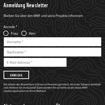
Anmeldung Newsletter
Bleiben Sie über den WWF und seine Projekte informiert.
Web2Case
Fieldset
anrede_name
Anrede
Infofelder
Frau
Herr
Vorname
Nachname
E-
Mailadresse
E-
Mail
Adresse
Ich
möchte,
dass
der
WWF
Die Inhalte des Newsletters sind nur an Personen gerichtet, die in der Schweiz wohnhaft
mich
sind. Wohnen Sie im Ausland? Dann wenden Sie sich bitte an die lokale WWF-
über
seine
Länderorganisation an Ihrem Wohnort.
Projekte
informiert.