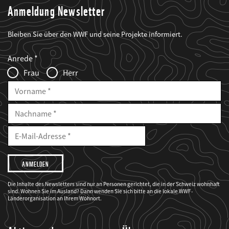
Anmeldung Newsletter
Bleiben Sie über den WWF und seine Projekte informiert.
Web2Case
Fieldset
anrede_name
Anrede
Infofelder
Frau
Herr
Vorname
Nachname
E-
Mailadresse
E-
Mail
Adresse
Ich
möchte,
dass
der
WWF
Die Inhalte des Newsletters sind nur an Personen gerichtet, die in der Schweiz wohnhaft
mich
sind. Wohnen Sie im Ausland? Dann wenden Sie sich bitte an die lokale WWF-
über
seine
Länderorganisation an Ihrem Wohnort.
Projekte
informiert.