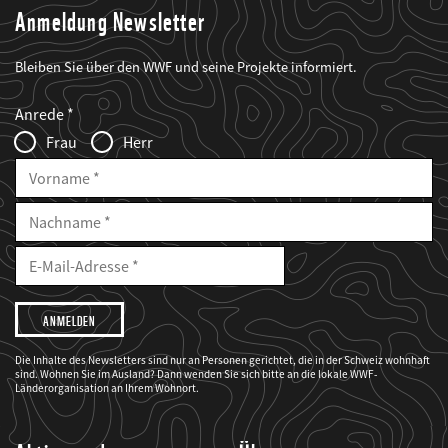
Anmeldung Newsletter
Bleiben Sie über den WWF und seine Projekte informiert.
Web2Case
Fieldset
anrede_name
Anrede
Infofelder
Frau
Herr
Vorname
Nachname
E-
Mailadresse
E-
Mail
Adresse
Ich
möchte,
dass
der
WWF
Die Inhalte des Newsletters sind nur an Personen gerichtet, die in der Schweiz wohnhaft
mich
sind. Wohnen Sie im Ausland? Dann wenden Sie sich bitte an die lokale WWF-
über
seine
Länderorganisation an Ihrem Wohnort.
Projekte
informiert.