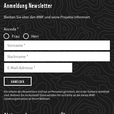
Anmeldung Newsletter
Bleiben Sie über den WWF und seine Projekte informiert.
Web2Case
Fieldset
anrede_name
Anrede
Infofelder
Frau
Herr
Vorname
Nachname
E-
Mailadresse
E-
Mail
Adresse
Ich
möchte,
dass
der
WWF
Die Inhalte des Newsletters sind nur an Personen gerichtet, die in der Schweiz wohnhaft
mich
sind. Wohnen Sie im Ausland? Dann wenden Sie sich bitte an die lokale WWF-
über
seine
Länderorganisation an Ihrem Wohnort.
Projekte
informiert.