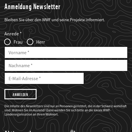
Anmeldung Newsletter
Bleiben Sie über den WWF und seine Projekte informiert.
Web2Case
Fieldset
anrede_name
Anrede
Infofelder
Frau
Herr
Vorname
Nachname
E-
Mailadresse
E-
Mail
Adresse
Ich
möchte,
dass
der
WWF
Die Inhalte des Newsletters sind nur an Personen gerichtet, die in der Schweiz wohnhaft
mich
sind. Wohnen Sie im Ausland? Dann wenden Sie sich bitte an die lokale WWF-
über
seine
Länderorganisation an Ihrem Wohnort.
Projekte
informiert.