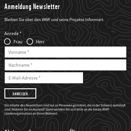
Anmeldung Newsletter
Bleiben Sie über den WWF und seine Projekte informiert.
Web2Case
Fieldset
anrede_name
Anrede
Infofelder
Frau
Herr
Vorname
Nachname
E-
Mailadresse
E-
Mail
Adresse
Ich
möchte,
dass
der
WWF
Die Inhalte des Newsletters sind nur an Personen gerichtet, die in der Schweiz wohnhaft
mich
sind. Wohnen Sie im Ausland? Dann wenden Sie sich bitte an die lokale WWF-
über
seine
Länderorganisation an Ihrem Wohnort.
Projekte
informiert.