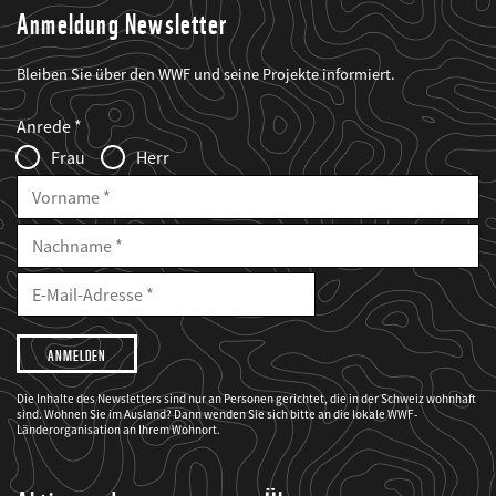
Anmeldung Newsletter
Bleiben Sie über den WWF und seine Projekte informiert.
Web2Case
Fieldset
anrede_name
Anrede
Infofelder
Frau
Herr
Vorname
Nachname
E-
Mailadresse
E-
Mail
Adresse
Ich
möchte,
dass
der
WWF
Die Inhalte des Newsletters sind nur an Personen gerichtet, die in der Schweiz wohnhaft
mich
sind. Wohnen Sie im Ausland? Dann wenden Sie sich bitte an die lokale WWF-
über
seine
Länderorganisation an Ihrem Wohnort.
Projekte
informiert.