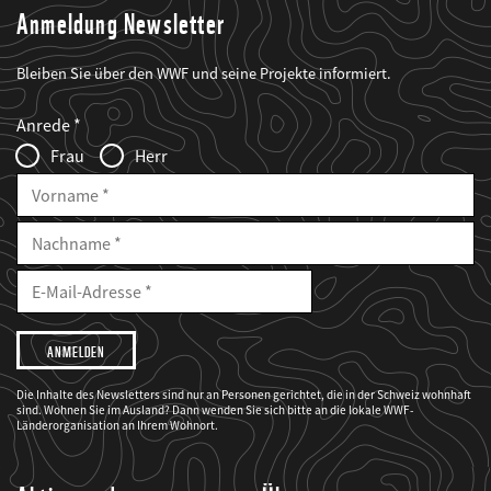
Anmeldung Newsletter
Bleiben Sie über den WWF und seine Projekte informiert.
Web2Case
Fieldset
anrede_name
Anrede
Infofelder
Frau
Herr
Vorname
Nachname
E-
Mailadresse
E-
Mail
Adresse
Ich
möchte,
dass
der
WWF
Die Inhalte des Newsletters sind nur an Personen gerichtet, die in der Schweiz wohnhaft
mich
sind. Wohnen Sie im Ausland? Dann wenden Sie sich bitte an die lokale WWF-
über
seine
Länderorganisation an Ihrem Wohnort.
Projekte
informiert.